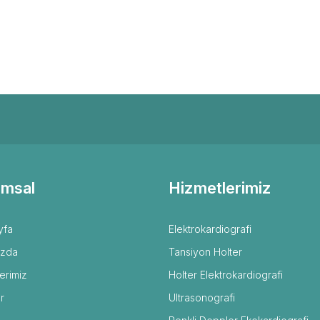
msal
Hizmetlerimiz
yfa
Elektrokardiografi
ızda
Tansiyon Holter
erimiz
Holter Elektrokardiografi
r
Ultrasonografi