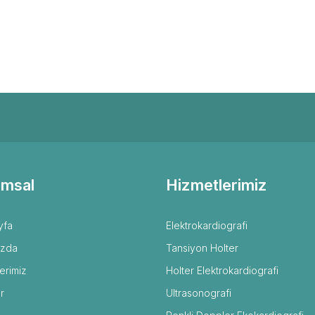
msal
Hizmetlerimiz
yfa
Elektrokardiografi
ızda
Tansiyon Holter
erimiz
Holter Elektrokardiografi
r
Ultrasonografi