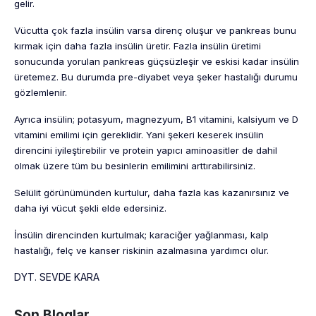
gelir.
Vücutta çok fazla insülin varsa direnç oluşur ve pankreas bunu
kırmak için daha fazla insülin üretir. Fazla insülin üretimi
sonucunda yorulan pankreas güçsüzleşir ve eskisi kadar insülin
üretemez. Bu durumda pre-diyabet veya şeker hastalığı durumu
gözlemlenir.
Ayrıca insülin; potasyum, magnezyum, B1 vitamini, kalsiyum ve D
vitamini emilimi için gereklidir. Yani şekeri keserek insülin
direncini iyileştirebilir ve protein yapıcı aminoasitler de dahil
olmak üzere tüm bu besinlerin emilimini arttırabilirsiniz.
Selülit görünümünden kurtulur, daha fazla kas kazanırsınız ve
daha iyi vücut şekli elde edersiniz.
İnsülin direncinden kurtulmak; karaciğer yağlanması, kalp
hastalığı, felç ve kanser riskinin azalmasına yardımcı olur.
DYT. SEVDE KARA
Son Bloglar