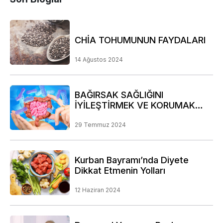
CHİA TOHUMUNUN FAYDALARI
14 Ağustos 2024
BAĞIRSAK SAĞLIĞINI
İYİLEŞTİRMEK VE KORUMAK
İÇİN DİKKAT EDİLMESİ GEREKEN
NOKTALAR
29 Temmuz 2024
Kurban Bayramı’nda Diyete
Dikkat Etmenin Yolları
12 Haziran 2024