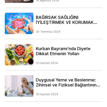
14 Ağustos 2024
BAĞIRSAK SAĞLIĞINI
İYİLEŞTİRMEK VE KORUMAK
İÇİN DİKKAT EDİLMESİ GEREKEN
NOKTALAR
29 Temmuz 2024
Kurban Bayramı’nda Diyete
Dikkat Etmenin Yolları
12 Haziran 2024
Duygusal Yeme ve Beslenme:
Zihinsel ve Fiziksel Bağlantının
Derinliklerine Bir Yolculuk
10 Haziran 2024