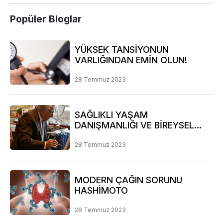
Popüler Bloglar
YÜKSEK TANSİYONUN
VARLIĞINDAN EMİN OLUN!
28 Temmuz 2023
SAĞLIKLI YAŞAM
DANIŞMANLIĞI VE BİREYSEL
RİSK ANALİZİ PROGRAMIMIZ
28 Temmuz 2023
MODERN ÇAĞIN SORUNU
HASHİMOTO
28 Temmuz 2023