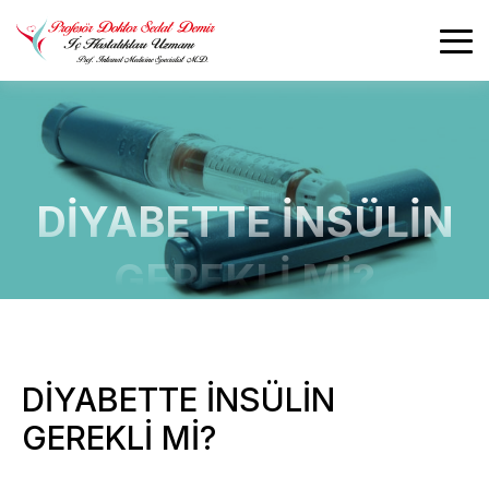
DİYABETTE İNSÜLİN
GEREKLİ Mİ?
DİYABETTE İNSÜLİN
GEREKLİ Mİ?