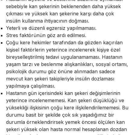
sebebiyle kan şekerinin beklenenden daha yüksek
çıkması ve yüksek kan şekerine karşı daha çok
insülin kullanma ihtiyacının doğması.
Yeterli ve düzenli egzersiz yapılmaması.
Stres faktörünün göz ardı edilmesi.
Çoğu kere hekimler tarafından da gözden kaçırılan
kişisel faktörlerin yeterince incelenerek kişiye özel
bireyselleştirilmiş tedavi uygulanamaması. Hastanın
yaşam tarzı ve beslenme alışkanlıkları, sosyal ortamı,
psikolojik durumu göz önüne alınmadan sadece
mevcut kan şekeri takipleriyle insülin dozlaması
yapılmaya çalışılması.
Hastanın gün içerisindeki kan şekeri değişimlerinin
yeterince incelenememesi. Kan şekeri düşüklüğü ve
yüksekliği ilişkisinin çoğu kere ilişkilendirilememesi. Bu
durumu basit bir şekilde çok sık yaşadığımız bir
durumla örneklendirirsek yemek öncesi ölçülen kan
şekeri yüksek olan hasta normal hesaplanan dozdan