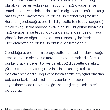
olarak kan şekeri yüksekliği mevcuttur. Tip2 diyabette ise
temel mekanizma dokulardaki insülin algılayıcıları insüline karşı
hassasiyetini kaybetmesi ve bir insülin direnci gelişmesidir.
Buradan görüleceği üzere Tip1 diyabette tek tedavi seçeneği
mevcut koşullarda sadece eksik olan insülini yerine koymaktır.
Tip2 diyabette ise tedavi dokularda insülin direncini kırmaya
yönelik ilaç ve diğer tedavileri içerir. Ancak yıllar içerisinde
Tip2 diyabette de bir insülin eksikliği gelişmektedir.
Görüldüğü üzere her iki tip diyabette de insülin tedavisi çoğu
kere tedavinin olmazsa olmazı olarak yer almaktadır. Ancak
günlük pratikte gerek tip1 ve gerek tip2 diyabette gereksiz
yüksek dozlarda ve sağlıksız insülin kullanıldığı sıklıkla
gözlemlenmektedir. Çoğu kere hastalarımız ihtiyaçları olandan
çok daha fazla insülin kullanmaktadırlar. Bu neden
kaynaklanmaktadır diye baktığımızda başlıca şu sebepleri
görüyoruz.
Hastanın diyetine ve beslenme düzenine uymaması