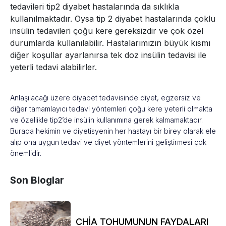
tedavileri tip2 diyabet hastalarında da sıklıkla
kullanılmaktadır. Oysa tip 2 diyabet hastalarında çoklu
insülin tedavileri çoğu kere gereksizdir ve çok özel
durumlarda kullanılabilir. Hastalarımızın büyük kısmı
diğer koşullar ayarlanırsa tek doz insülin tedavisi ile
yeterli tedavi alabilirler.
Anlaşılacağı üzere diyabet tedavisinde diyet, egzersiz ve
diğer tamamlayıcı tedavi yöntemleri çoğu kere yeterli olmakta
ve özellikle tip2’de insülin kullanımına gerek kalmamaktadır.
Burada hekimin ve diyetisyenin her hastayı bir birey olarak ele
alıp ona uygun tedavi ve diyet yöntemlerini geliştirmesi çok
önemlidir.
Son Bloglar
CHİA TOHUMUNUN FAYDALARI