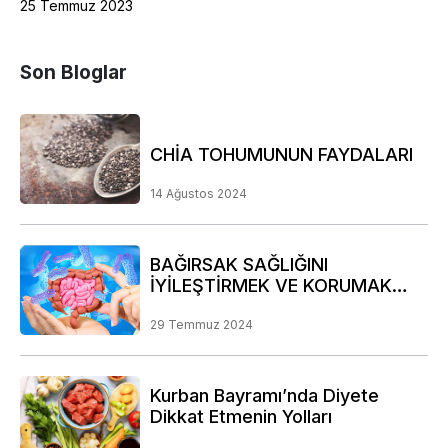
25 Temmuz 2023
Son Bloglar
CHİA TOHUMUNUN FAYDALARI
14 Ağustos 2024
BAĞIRSAK SAĞLIĞINI
İYİLEŞTİRMEK VE KORUMAK
İÇİN DİKKAT EDİLMESİ GEREKEN
NOKTALAR
29 Temmuz 2024
Kurban Bayramı’nda Diyete
Dikkat Etmenin Yolları