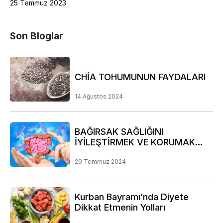
25 Temmuz 2023
Son Bloglar
CHİA TOHUMUNUN FAYDALARI
14 Ağustos 2024
BAĞIRSAK SAĞLIĞINI
İYİLEŞTİRMEK VE KORUMAK
İÇİN DİKKAT EDİLMESİ GEREKEN
NOKTALAR
29 Temmuz 2024
Kurban Bayramı’nda Diyete
Dikkat Etmenin Yolları