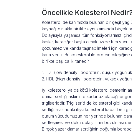
Öncelikle Kolesterol Nedir
Kolesterol de kanımızda bulunan bir çeşit yağ 
kaynağı olmakla birlikte aynı zamanda birçok 
Dolayısıyla yaşamsal tüm fonksiyonlarımız içinde 
kaslar, karaciğer başta olmak üzere tüm vücutt
çözünmez ve kanda taşınabilmeleri için karaciğ
kana verilir. Bu kolesterol ile protein bileşiğin
birlikte başlıca iki tanedir.
1. LDL (low density lipoprotein, düşük yoğunlukl
2. HDL (high density lipoprotein, yüksek yoğunluk
İyi kolesterol ya da kötü kolesterol demenin 
damar sertliği riskinin o kadar az olacağı öngö
trigliseriddir. Trigliserid de kolesterol gibi ka
sertliği arasındaki ilişki kolesterol kadar belirg
durum vücudumuzun her yerinde bulunan damar 
sertleşmesi ve doku dolaşımının bozulması demek
Birçok yazar damar sertliğinin doğumla beraber