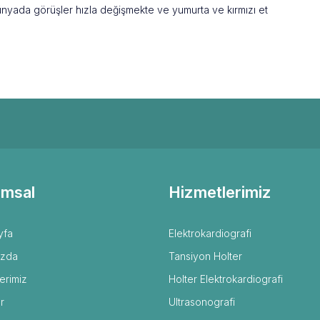
ünyada görüşler hızla değişmekte ve yumurta ve kırmızı et
msal
Hizmetlerimiz
yfa
Elektrokardiografi
ızda
Tansiyon Holter
erimiz
Holter Elektrokardiografi
r
Ultrasonografi