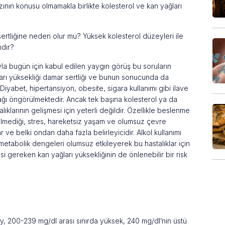
ının konusu olmamakla birlikte kolesterol ve kan yağları
ertliğine neden olur mu? Yüksek kolesterol düzeyleri ile
ıdır?
yla bugün için kabul edilen yaygın görüş bu soruların
arı yüksekliği damar sertliği ve bunun sonucunda da
. Diyabet, hipertansiyon, obesite, sigara kullanımı gibi ilave
cağı öngörülmektedir. Ancak tek başına kolesterol ya da
klarının gelişmesi için yeterli değildir. Özellikle beslenme
lenilmediği, stres, hareketsiz yaşam ve olumsuz çevre
 ve belki ondan daha fazla belirleyicidir. Alkol kullanımı
tabolik dengeleri olumsuz etkileyerek bu hastalıklar için
esi gereken kan yağları yüksekliğinin de önlenebilir bir risk
zey, 200-239 mg/dl arası sınırda yüksek, 240 mg/dl’nin üstü