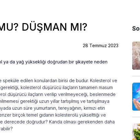
MU? DÜŞMAN MI?
So
28 Temmuz 2023
 ya da yağ yüksekliği doğrudan bir şikayete neden
n ve speküle edilen konulardan birisi de budur. Kolesterol ve
ı gerektiği, kolesterol düşürücü ilaçların tamamen masum
terol düşürücü ilaçların verilip verilmeyeceği, beslenmede
lmemesi gerektiği uzun yıllar tartışılmış ve tartışılmaya
ada uzun süre yumurtanın, tereyağının, kırmızı etin
enzer birçok temel gıdanın kolesterolü yükselttiği ve
r ne derecede doğrudur? Kanda olması gerekenden daha
abilir?