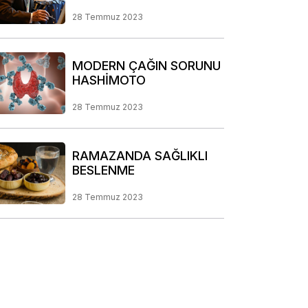
BİREYSEL RİSK ANALİZİ
PROGRAMIMIZ
28 Temmuz 2023
MODERN ÇAĞIN SORUNU
HASHİMOTO
28 Temmuz 2023
RAMAZANDA SAĞLIKLI
BESLENME
28 Temmuz 2023