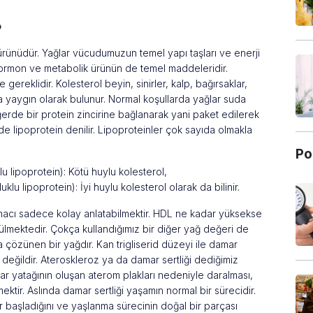
?
ürünüdür. Yağlar vücudumuzun temel yapı taşları ve enerji
hormon ve metabolik ürünün de temel maddeleridir.
gereklidir. Kolesterol beyin, sinirler, kalp, bağırsaklar,
a yaygın olarak bulunur. Normal koşullarda yağlar suda
erde bir protein zincirine bağlanarak yani paket edilerek
e de lipoprotein denilir. Lipoproteinler çok sayıda olmakla
Po
u lipoprotein): Kötü huylu kolesterol,
lu lipoprotein): İyi huylu kolesterol olarak da bilinir.
amacı sadece kolay anlatabilmektir. HDL ne kadar yüksekse
rülmektedir. Çokça kullandığımız bir diğer yağ değeri de
nda çözünen bir yağdır. Kan trigliserid düzeyi ile damar
in değildir. Ateroskleroz ya da damar sertliği dediğimiz
yatağının oluşan aterom plakları nedeniyle daralması,
tir. Aslında damar sertliği yaşamın normal bir sürecidir.
 başladığını ve yaşlanma sürecinin doğal bir parçası