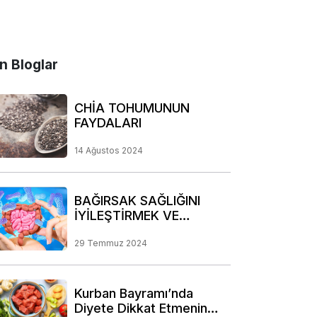
n Bloglar
CHİA TOHUMUNUN
FAYDALARI
14 Ağustos 2024
BAĞIRSAK SAĞLIĞINI
İYİLEŞTİRMEK VE
KORUMAK İÇİN DİKKAT
EDİLMESİ GEREKEN
29 Temmuz 2024
NOKTALAR
Kurban Bayramı’nda
Diyete Dikkat Etmenin