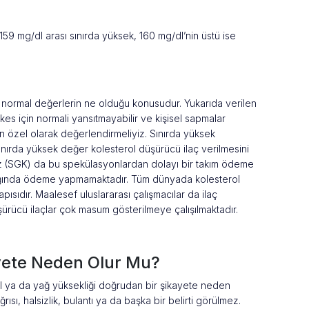
-159 mg/dl arası sınırda yüksek, 160 mg/dl’nin üstü ise
u normal değerlerin ne olduğu konusudur. Yukarıda verilen
kes için normali yansıtmayabilir ve kişisel sapmalar
çin özel olarak değerlendirmeliyiz. Sınırda yüksek
r sınırda yüksek değer kolesterol düşürücü ilaç verilmesini
uz (SGK) da bu spekülasyonlardan dolayı bir takım ödeme
lmadığında ödeme yapmamaktadır. Tüm dünyada kolesterol
apısıdır. Maalesef uluslararası çalışmacılar da ilaç
üşürücü ilaçlar çok masum gösterilmeye çalışılmaktadır.
âyete Neden Olur Mu?
 ya da yağ yüksekliği doğrudan bir şikayete neden
rısı, halsizlik, bulantı ya da başka bir belirti görülmez.