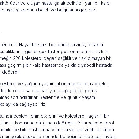
aktörüdür ve oluşan hastalığa ait belirtiler, yani bir kalp,
 oluşmuş ise onun belirti ve bulgularını görürüz.
?
endirilir. Hayat tarzınız, beslenme tarzınız, birtakım
hastalıklarınız gibi birçok faktör göz önüne alınarak kan
Örneğin 220 kolesterol değeri sağlıklı ve riski olmayan bir
ss geçirmiş bir kalp hastasında ya da diyabetli hastada
 değerdir.
olesterol ve yağların yaşamsal öneme sahip maddeler
erde olurlarsa o kadar iyi olacağı gibi bir görüş
mak zorundadırlar. Beslenme ve günlük yaşam
olaylıkla sağlayabiliriz.
a beslenmenin etkilerini ve kolesterol ilaçlarını bir
ullanımı konusuna da kısaca değinelim. Yıllarca kolesterol
nemlerde bile hastalarına yumurta ve kırmızı eti tamamen
 bir şekilde tüketildiklerinde bu besinlerin de çok faydalı