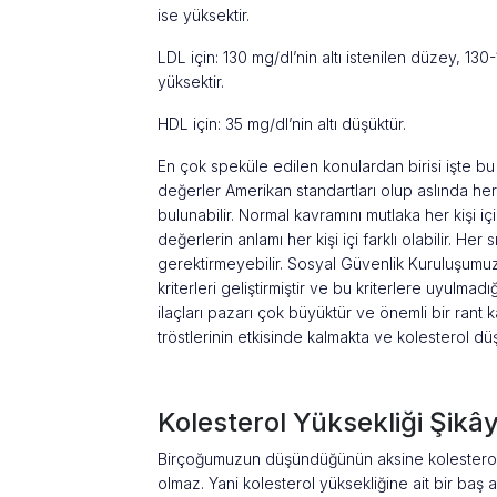
ise yüksektir.
LDL için: 130 mg/dl’nin altı istenilen düzey, 130
yüksektir.
HDL için: 35 mg/dl’nin altı düşüktür.
En çok speküle edilen konulardan birisi işte b
değerler Amerikan standartları olup aslında her
bulunabilir. Normal kavramını mutlaka her kişi i
değerlerin anlamı her kişi içi farklı olabilir. He
gerektirmeyebilir. Sosyal Güvenlik Kuruluşum
kriterleri geliştirmiştir ve bu kriterlere uyu
ilaçları pazarı çok büyüktür ve önemli bir rant k
tröstlerinin etkisinde kalmakta ve kolesterol d
Kolesterol Yüksekliği Şik
Birçoğumuzun düşündüğünün aksine kolesterol
olmaz. Yani kolesterol yüksekliğine ait bir baş ağ