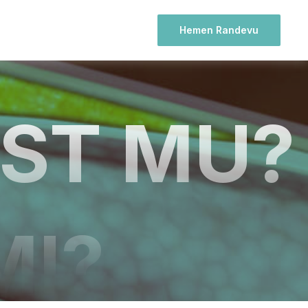
Hemen Randevu
ST MU?
MI?