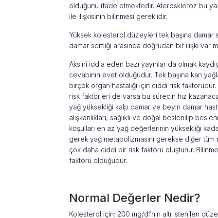
olduğunu ifade etmektedir. Ateroskleroz bu yaz
ile ilişkisinin bilinmesi gereklidir.
Yüksek kolesterol düzeyleri tek başına damar s
damar sertliği arasında doğrudan bir ilişki var m
Aksini iddia eden bazı yayınlar da olmak kaydı
cevabının evet olduğudur. Tek başına kan yağl
birçok organ hastalığı için ciddi risk faktörüdür
risk faktörleri de varsa bu sürecin hız kazana
yağ yüksekliği kalp damar ve beyin damar hastalı
alışkanlıkları, sağlıklı ve doğal beslenilip bes
koşulları en az yağ değerlerinin yüksekliği kadar
gerek yağ metabolizmasını gerekse diğer tüm me
çok daha ciddi bir risk faktörü oluşturur. Bilinm
faktörü olduğudur.
Normal Değerler Nedir?
Kolesterol için: 200 mg/dl’nin altı istenilen dü