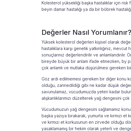
Kolesterol yüksekliği başka hastalıklar için risk f
beyin damar hastalığı ya da bir böbrek hastalığı
Değerler Nasıl Yorumlanır
Yüksek kolesterol değerleri kişisel olarak değerl
hastalıklara karşı genetik yatkınlığınız, mevcut 
sonuçlarınız değerlendirilir ve anlamlandırılır. 
bireyde büyük bir anlam ifade etmezken, by pa
çok anlamlı ve mutlaka düşürülmesi gereken bir
Göz ardı edilmemesi gereken bir diğer konu k
olduğu, zannedildiği gibi ne kadar düşük değerl
savunulamaz, vücudumuzda yeteri kadar bulun
alışkanlıklarımızı düzelterek yağ dengesini çok k
Vücudumuzun yağ dengesini sağlamamız konusund
başka yazıya bırakarak, yumurta ve kırmızı et k
ve kırmızı et korkusunun en zirvede olduğu dö
yasaklamamış bir hekim olarak yeterli ve dengeli