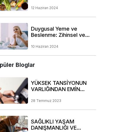
Yolları
12 Haziran 2024
Duygusal Yeme ve
Beslenme: Zihinsel ve
Fiziksel Bağlantının
Derinliklerine Bir Yolculuk
10 Haziran 2024
püler Bloglar
YÜKSEK TANSİYONUN
VARLIĞINDAN EMİN
OLUN!
28 Temmuz 2023
SAĞLIKLI YAŞAM
DANIŞMANLIĞI VE