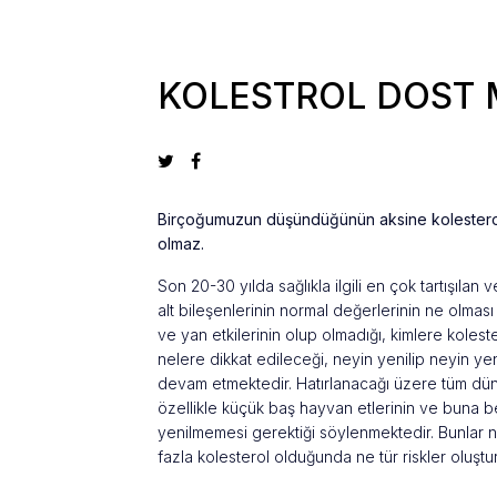
KOLESTROL DOST 
Birçoğumuzun düşündüğünün aksine kolesterol
olmaz.
Son 20-30 yılda sağlıkla ilgili en çok tartışıla
alt bileşenlerinin normal değerlerinin ne olmas
ve yan etkilerinin olup olmadığı, kimlere koles
nelere dikkat edileceği, neyin yenilip neyin yeni
devam etmektedir. Hatırlanacağı üzere tüm düny
özellikle küçük baş hayvan etlerinin ve buna b
yenilmemesi gerektiği söylenmektedir. Bunla
fazla kolesterol olduğunda ne tür riskler oluştur