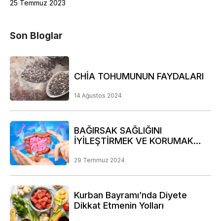
25 Temmuz 2023
Son Bloglar
CHİA TOHUMUNUN FAYDALARI
14 Ağustos 2024
BAĞIRSAK SAĞLIĞINI
İYİLEŞTİRMEK VE KORUMAK
İÇİN DİKKAT EDİLMESİ GEREKEN
NOKTALAR
29 Temmuz 2024
Kurban Bayramı’nda Diyete
Dikkat Etmenin Yolları