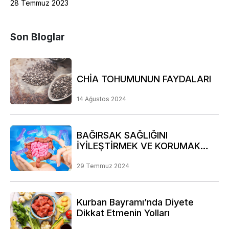
28 Temmuz 2023
Son Bloglar
CHİA TOHUMUNUN FAYDALARI
14 Ağustos 2024
BAĞIRSAK SAĞLIĞINI
İYİLEŞTİRMEK VE KORUMAK
İÇİN DİKKAT EDİLMESİ GEREKEN
NOKTALAR
29 Temmuz 2024
Kurban Bayramı’nda Diyete
Dikkat Etmenin Yolları