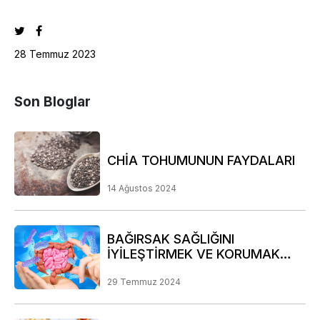
28 Temmuz 2023
Son Bloglar
CHİA TOHUMUNUN FAYDALARI
14 Ağustos 2024
BAĞIRSAK SAĞLIĞINI
İYİLEŞTİRMEK VE KORUMAK
İÇİN DİKKAT EDİLMESİ GEREKEN
NOKTALAR
29 Temmuz 2024