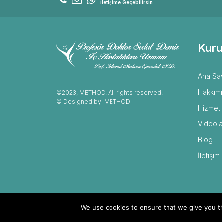
İletişime Geçebilirsin
Kuru
Ana Sa
Hakkım
©2023, METHOD. All rights reserved.
© Designed by
METHOD
Hizmetl
Videola
Blog
İletişim
We use cookies to ensure that we give you th