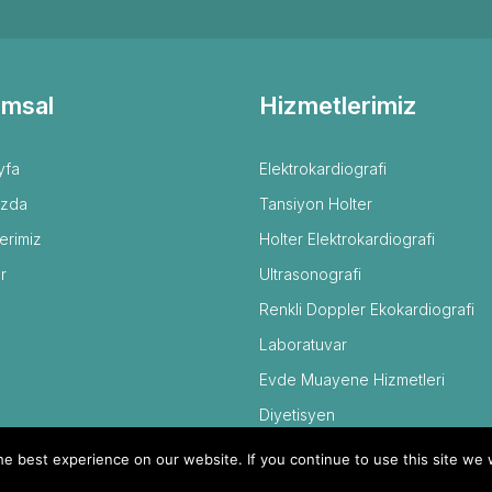
msal
Hizmetlerimiz
yfa
Elektrokardiografi
ızda
Tansiyon Holter
erimiz
Holter Elektrokardiografi
r
Ultrasonografi
Renkli Doppler Ekokardiografi
Laboratuvar
Evde Muayene Hizmetleri
Diyetisyen
e best experience on our website. If you continue to use this site we w