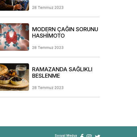
BİREYSEL RİSK ANALİZİ
PROGRAMIMIZ
28 Temmuz 2023
MODERN ÇAĞIN SORUNU
HASHİMOTO
28 Temmuz 2023
RAMAZANDA SAĞLIKLI
BESLENME
28 Temmuz 2023
Sosyal Medya