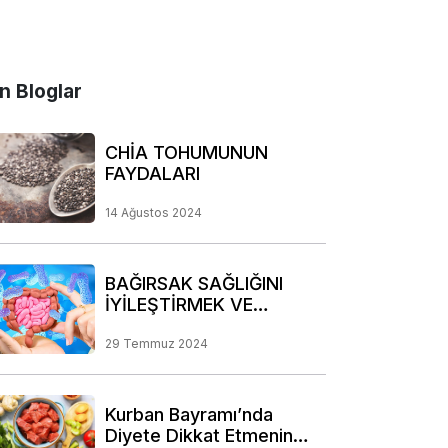
n Bloglar
CHİA TOHUMUNUN
FAYDALARI
14 Ağustos 2024
BAĞIRSAK SAĞLIĞINI
İYİLEŞTİRMEK VE
KORUMAK İÇİN DİKKAT
EDİLMESİ GEREKEN
29 Temmuz 2024
NOKTALAR
Kurban Bayramı’nda
Diyete Dikkat Etmenin