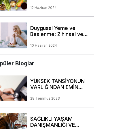
Yolları
12 Haziran 2024
Duygusal Yeme ve
Beslenme: Zihinsel ve
Fiziksel Bağlantının
Derinliklerine Bir Yolculuk
10 Haziran 2024
püler Bloglar
YÜKSEK TANSİYONUN
VARLIĞINDAN EMİN
OLUN!
28 Temmuz 2023
SAĞLIKLI YAŞAM
DANIŞMANLIĞI VE