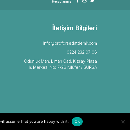
Hesaplarımız
İletişim Bilgileri
info@profdrsedatdemir.com
0224 232 07 06
Odunluk Mah. Liman Cad. Kızılay Plaza
İş Merkezi No:17/26 Nilüfer / BURSA
ill assume that you are happy with it.
Ok